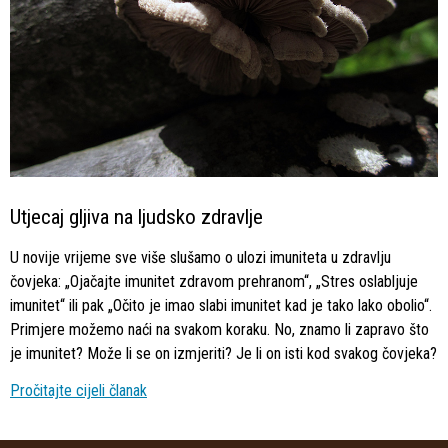
Utjecaj gljiva na ljudsko zdravlje
U novije vrijeme sve više slušamo o ulozi imuniteta u zdravlju
čovjeka: „Ojačajte imunitet zdravom prehranom“, „Stres oslabljuje
imunitet“ ili pak „Očito je imao slabi imunitet kad je tako lako obolio“.
Primjere možemo naći na svakom koraku. No, znamo li zapravo što
je imunitet? Može li se on izmjeriti? Je li on isti kod svakog čovjeka?
Pročitajte cijeli članak