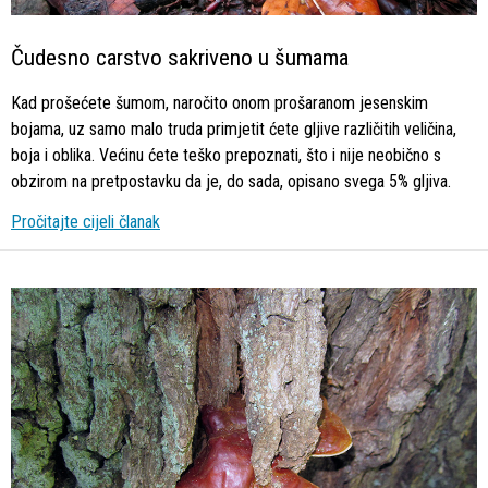
Čudesno carstvo sakriveno u šumama
Kad prošećete šumom, naročito onom prošaranom jesenskim
bojama, uz samo malo truda primjetit ćete gljive različitih veličina,
boja i oblika. Većinu ćete teško prepoznati, što i nije neobično s
obzirom na pretpostavku da je, do sada, opisano svega 5% gljiva.
Pročitajte cijeli članak