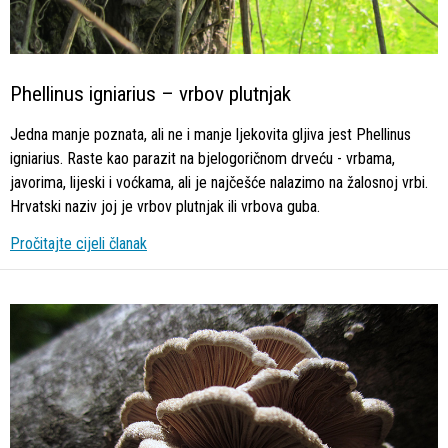
Phellinus igniarius – vrbov plutnjak
Jedna manje poznata, ali ne i manje ljekovita gljiva jest Phellinus
igniarius. Raste kao parazit na bjelogoričnom drveću - vrbama,
javorima, lijeski i voćkama, ali je najčešće nalazimo na žalosnoj vrbi.
Hrvatski naziv joj je vrbov plutnjak ili vrbova guba.
Pročitajte cijeli članak