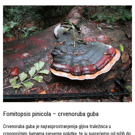
Fomitopsis pinicola – crvenoruba guba
Crvenoruba guba je najrasprostranjenija gljiva truležnica u
crnogoričnim šumama sjeverne polutke, te ju susrećemo od nižih do